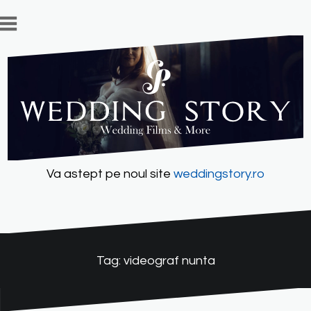
Skip
to
content
Va astept pe noul site
weddingstory.ro
Tag:
videograf nunta