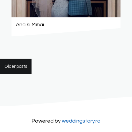
Ana si Mihai
Posts
navigation
Older posts
Powered by
weddingstory.ro